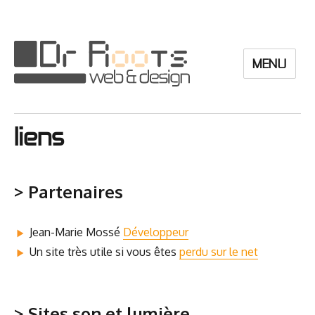
MENU
Dr Roots
liens
> Partenaires
Jean-Marie Mos­sé
Déve­lop­peur
Un site très utile si vous êtes
per­du sur le net
> Sites son et lumière