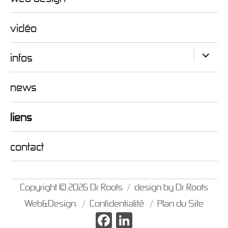
vidéo
ouvrir
infos
le
sous-
menu
news
liens
contact
Copyright © 2026
Dr Roots
design by
Dr Roots
Web&Design
Confidentialité
Plan du Site
Facebook
LinkedIn