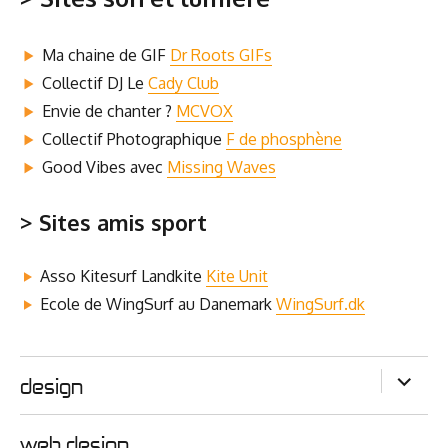
Ma chaine de GIF
Dr Roots GIFs
Col­lec­tif DJ Le
Cady Club
Envie de chan­ter ?
MCVOX
Col­lec­tif Pho­to­gra­phique
F de phosphène
Good Vibes avec
Mis­sing Waves
> Sites amis sport
Asso Kite­surf Land­kite
Kite Unit
Ecole de Wing­Surf au Dane­mark
WingSurf.dk
ouvrir
design
le
sous-
menu
web design