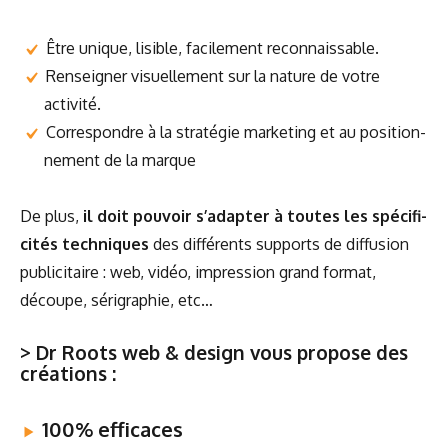
Être unique, lisible, faci­le­ment reconnaissable.
Ren­sei­gner visuel­le­ment sur la nature de votre
activité.
Cor­res­pondre à la stra­té­gie mar­ke­ting et au posi­tion­
ne­ment de la marque
De plus,
il doit pou­voir s’a­dap­ter à toutes les spé­ci­fi­
ci­tés tech­niques
des dif­fé­rents sup­ports de dif­fu­sion
publi­ci­taire : web, vidéo, impres­sion grand for­mat,
découpe, séri­gra­phie, etc…
> Dr Roots web & design vous propose des
créations :
100% effi­caces