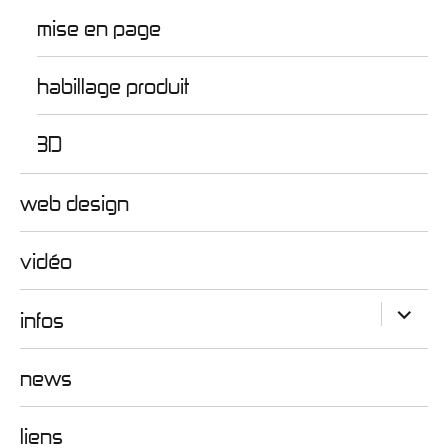
mise en page
habillage produit
3D
web design
vidéo
ouvrir
infos
le
sous-
menu
news
liens