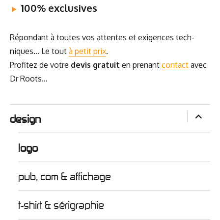
100% exclu­sives
Répon­dant à toutes vos attentes et exi­gences tech­
niques… Le tout
à petit prix
.
Pro­fi­tez de votre
devis gra­tuit
en pre­nant
contact
avec
Dr Roots…
ouvrir
design
le
sous-
menu
logo
pub, com & affichage
t‑shirt & sérigraphie