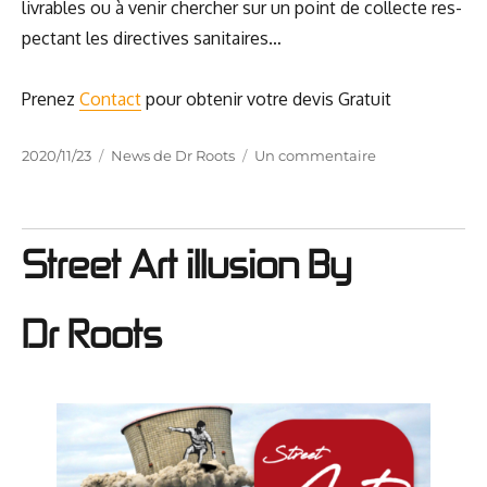
livrables ou à venir cher­cher sur un point de col­lecte res­
pec­tant les direc­tives sanitaires…
Pre­nez
Contact
pour obte­nir votre devis Gratuit
Publié
Catégories
sur
2020/11/23
News de Dr Roots
Un commentaire
le
Système
“Click
and
Collect”
Street Art illusion By
Dr Roots