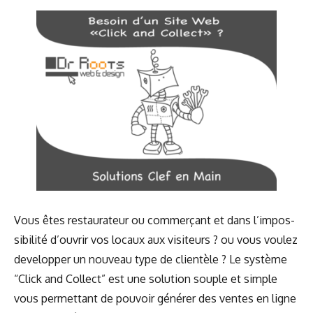
Vous êtes res­tau­ra­teur ou com­mer­çant et dans l’im­pos­
si­bi­li­té d’ou­vrir vos locaux aux visi­teurs ? ou vous vou­lez
deve­lop­per un nou­veau type de clien­tèle ? Le sys­tème
“Click and Col­lect” est une solu­tion souple et simple
vous per­met­tant de pou­voir géné­rer des ventes en ligne