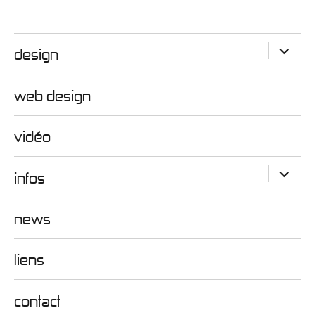
ouvrir
design
le
sous-
menu
web design
vidéo
ouvrir
infos
le
sous-
menu
news
liens
contact