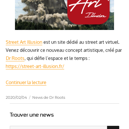
Street Art Illu­sion
est un site dédié au street art vir­tuel.
Venez décou­vrir ce nou­veau concept artis­tique, créé par
Dr Roots
, qui défie l’es­pace et le temps :
https://street-art-illusion.fr/
de « Street Art illu­sion By Dr Roots »
Conti­nuer la lec­ture
Publié
Catégories
2020/02/04
News de Dr Roots
le
Trouver une news
RE